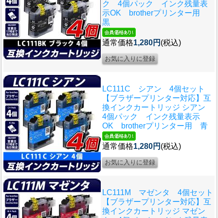
ク 4個パック インク残量表
示OK brotherプリンター用
黒
通常価格
1,280円
(税込)
LC111C シアン 4個セット
【ブラザープリンター対応】互
換インクカートリッジ シアン
4個パック インク残量表示
OK brotherプリンター用 青
通常価格
1,280円
(税込)
LC111M マゼンタ 4個セット
【ブラザープリンター対応】互
換インクカートリッジ マゼン