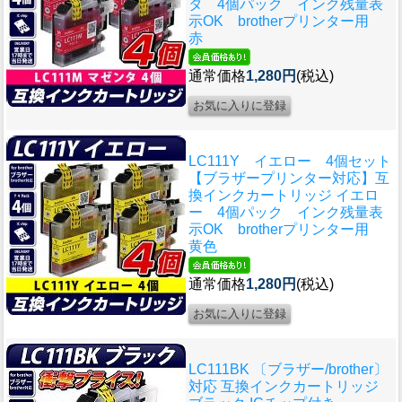
タ 4個パック インク残量表
示OK brotherプリンター用
赤
通常価格
1,280円
(税込)
LC111Y イエロー 4個セット
【ブラザープリンター対応】互
換インクカートリッジ イエロ
ー 4個パック インク残量表
示OK brotherプリンター用
黄色
通常価格
1,280円
(税込)
LC111BK 〔ブラザー/brother〕
対応 互換インクカートリッジ