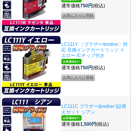
通常価格
750円
(税込)
LC111Y 〔ブラザー/brother〕対
応 互換インクカートリッジ イ
エロー ICチップ付き
通常価格
750円
(税込)
LC111C ブラザー(brother )詰替
えセット シアン
通常価格
1,500円
(税込)