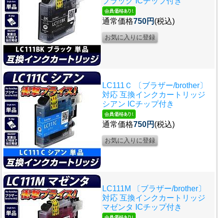
ブラック ICチップ付き
通常価格
750円
(税込)
LC111Ｃ 〔ブラザー/brother〕
対応 互換インクカートリッジ
シアン ICチップ付き
通常価格
750円
(税込)
LC111M 〔ブラザー/brother〕
対応 互換インクカートリッジ
マゼンタ ICチップ付き