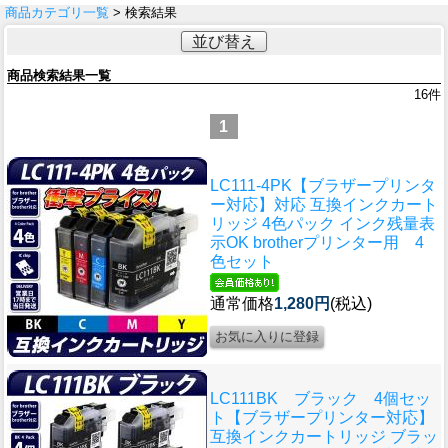
商品カテゴリ一覧
> 検索結果
並び替え
商品検索結果一覧
16
件
1
LC111-4PK【ブラザープリンタ
ー対応】対応 互換インクカート
リッジ 4色パック インク残量表
示OK brotherプリンター用 4
色セット
通常価格
1,280円
(税込)
LC111BK ブラック 4個セッ
ト【ブラザープリンター対応】
互換インクカートリッジ ブラッ