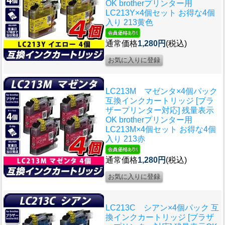
OK brotherプリンター用
LC213Y×4個セット お得な4個
入り 213黄色
通常価格
1,280円
(税込)
LC213M マゼンタ×4個パック
互換インクカートリッジ [ブラ
ザープリンター対応] 残量表示
OK brotherプリンター用
LC213M×4個セット お得な4個
入り 213赤
通常価格
1,280円
(税込)
LC213C シアン×4個パック 互
換インクカートリッジ [ブラザ