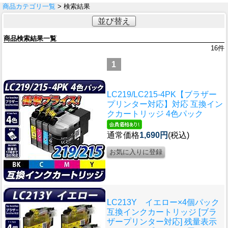
商品カテゴリ一覧
> 検索結果
並び替え
商品検索結果一覧
16
件
1
LC219/LC215-4PK【ブラザー
プリンター対応】対応 互換イン
クカートリッジ 4色パック
通常価格
1,690円
(税込)
LC213Y イエロー×4個パック
互換インクカートリッジ [ブラ
ザープリンター対応] 残量表示