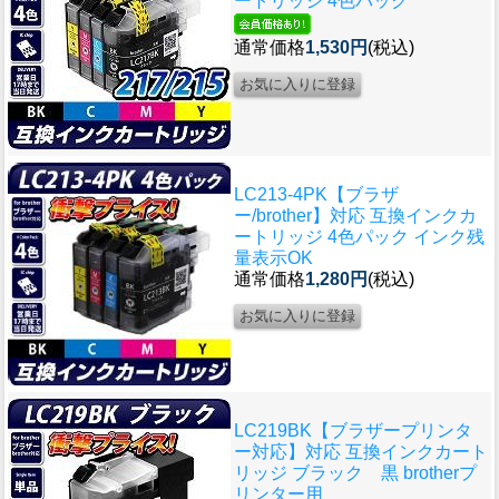
ートリッジ 4色パック
通常価格
1,530円
(税込)
LC213-4PK【ブラザ
ー/brother】対応 互換インクカ
ートリッジ 4色パック インク残
量表示OK
通常価格
1,280円
(税込)
LC219BK【ブラザープリンタ
ー対応】対応 互換インクカート
リッジ ブラック 黒 brotherプ
リンター用