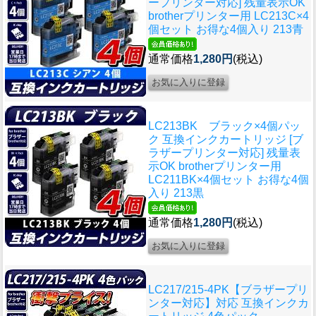
ープリンター対応] 残量表示OK
brotherプリンター用 LC213C×4
個セット お得な4個入り 213青
通常価格
1,280円
(税込)
LC213BK ブラック×4個パッ
ク 互換インクカートリッジ [ブ
ラザープリンター対応] 残量表
示OK brotherプリンター用
LC211BK×4個セット お得な4個
入り 213黒
通常価格
1,280円
(税込)
LC217/215-4PK【ブラザープリ
ンター対応】対応 互換インクカ