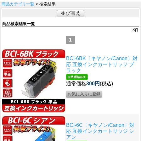
商品カテゴリ一覧
> 検索結果
並び替え
商品検索結果一覧
8
件
1
BCI-6BK〔キヤノン/Canon〕対
応 互換インクカートリッジ ブ
ラック
通常価格
300円
(税込)
BCI-6C〔キヤノン/Canon〕対
応 互換インクカートリッジ シ
アン