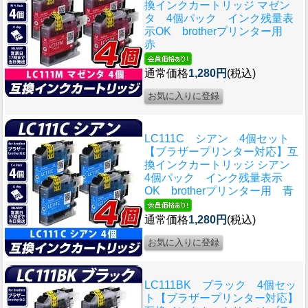
換インクカートリッジ マゼン
タ 4個パック インク残量表
示OK brotherプリンター用
赤
通常価格
1,280円
(税込)
LC111C シアン 4個セット
【ブラザープリンター対応】互
換インクカートリッジ シアン
4個パック インク残量表示
OK brotherプリンター用 青
通常価格
1,280円
(税込)
LC111BK ブラック 4個セッ
ト【ブラザープリンター対応】