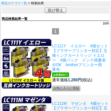
商品カテゴリ一覧
> 検索結果
並び替え
商品検索結果一覧
16
件
1
LC111Y イエロー 4個セット
【ブラザープリンター対応】互
換インクカートリッジ イエロ
ー 4個パック インク残量表
示OK brotherプリンター用
黄色
通常価格
1,280円
(税込)
LC111M マゼンタ 4個セット
【ブラザープリンター対応】互