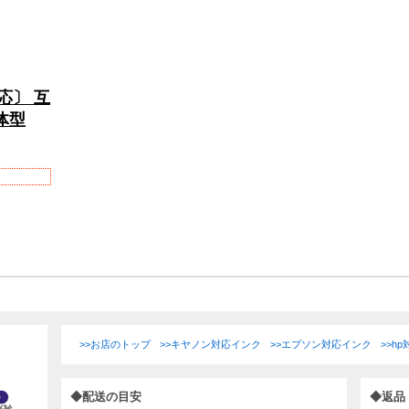
応〕 互
体型