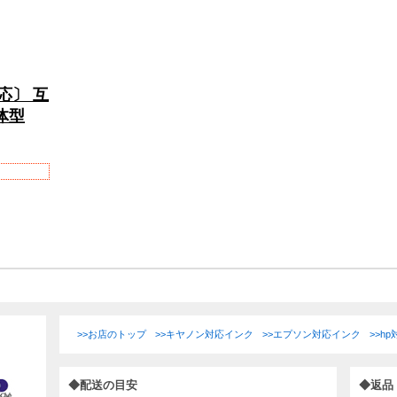
応〕 互
体型