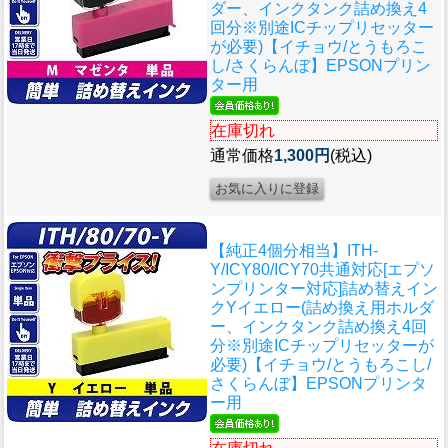
ダー、インクタンク詰め換え4
回分※別途ICチップリセッター
が必要)【イチョウ/とうもろこ
し/さくらんぼ】EPSONプリン
ター用
在庫切れ
通常価格
1,300円
(税込)
【純正4個分相当】ITH-
Y/ICY80/ICY70共通対応[エプソ
ンプリンター対応]詰め替えイン
クYイエロー(詰め換え用ホルダ
ー、インクタンク詰め換え4回
分※別途ICチップリセッターが
必要)【イチョウ/とうもろこし/
さくらんぼ】EPSONプリンタ
ー用