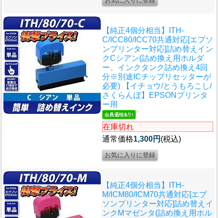
【純正4個分相当】ITH-
C/ICC80/ICC70共通対応[エプソ
ンプリンター対応]詰め替えイン
クCシアン(詰め換え用ホルダ
ー、インクタンク詰め換え4回
分※別途ICチップリセッターが
必要) 【イチョウ/とうもろこし/
さくらんぼ】EPSONプリンタ
ー用
在庫切れ
通常価格
1,300円
(税込)
【純正4個分相当】ITH-
M/ICM80/ICM70共通対応[エプ
ソンプリンター対応]詰め替えイ
ンクMマゼンタ(詰め換え用ホル