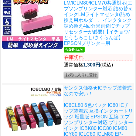
LM/ICLM80/ICLM70共通対応[エ
プソンプリンター対応]詰め替え
インクLMライトマゼンタ(詰め
換え用ホルダー、インクタンク
詰め換え4回分※別途ICチップ
リセッターが必要)【イチョウ/
とうもろこし/さくらんぼ】
EPSONプリンター用
在庫切れ
通常価格
1,300円
(税込)
サンクス価格★ICチップ装着式
なので安い！
IC6CL80 6色パック IC80 ICチ
ップ装着式 互換インクカートリ
ッジ 増量版 EPSON 互換 エプ
ソンプリンター対応 プリンター
インク ICBK80 ICC80 ICM80
ICY80 ICLC80 ICLM80 EP-