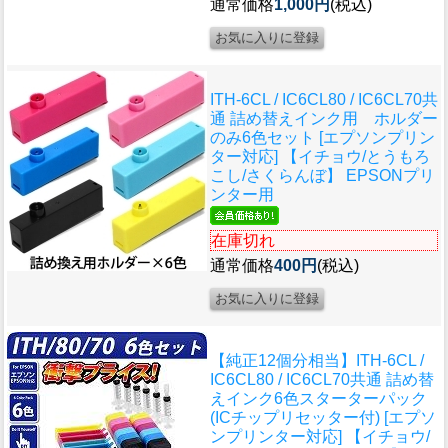
通常価格
1,000円
(税込)
ITH-6CL / IC6CL80 / IC6CL70共
通 詰め替えインク用 ホルダー
のみ6色セット [エプソンプリン
ター対応] 【イチョウ/とうもろ
こし/さくらんぼ】 EPSONプリ
ンター用
在庫切れ
通常価格
400円
(税込)
【純正12個分相当】ITH-6CL /
IC6CL80 / IC6CL70共通 詰め替
えインク6色スターターパック
(ICチップリセッター付) [エプソ
ンプリンター対応] 【イチョウ/