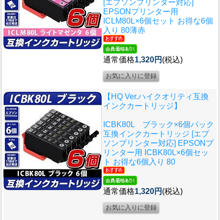
[エプソンプリンター対応]
EPSONプリンター用
ICLM80L×6個セット お得な6個
入り 80薄赤
通常価格
1,320円
(税込)
【HQ Ver.ハイクオリティ互換
インクカートリッジ】
ICBK80L ブラック×6個パック
互換インクカートリッジ [エプ
ソンプリンター対応] EPSONプ
リンター用 ICBK80L×6個セッ
ト お得な6個入り 80
通常価格
1,320円
(税込)