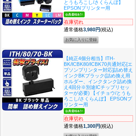
とうもろこし/さくらんぼ】
EPSONプリンター用
在庫切れ
通常価格
3,980円
(税込)
【純正4個分相当】ITH-
BK/ICBK80/ICBK70共通対応[エ
プソンプリンター対応]詰め替え
インクBKブラック(詰め換え用
ホルダー、インクタンク詰め換
え4回分※別途ICチップリセッ
ターが必要) 【イチョウ/とうも
ろこし/さくらんぼ】 EPSONプ
リンター用
在庫切れ
通常価格
1,300円
(税込)