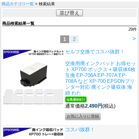
商品カテゴリ一覧
> 検索結果
並び替え
商品検索結果一覧
29
件
>
1
2
セルフ交換でコスパ抜群！
交換用廃インクパッド お得セッ
ト XP700 ボックス + 吸収体6枚
互換 EP-706A EP-707A EP-
708A など XP-700 EPSONプリ
ンター対応 廃インク吸収体 海
綿 わた
通常価格
2,490円
(税込)
コスパ抜群！