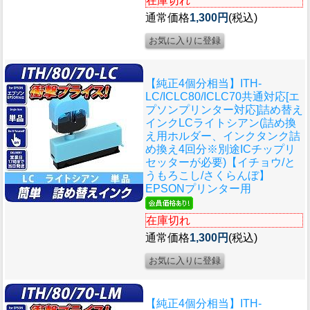
在庫切れ
通常価格
1,300円
(税込)
【純正4個分相当】ITH-
LC/ICLC80/ICLC70共通対応[エ
プソンプリンター対応]詰め替え
インクLCライトシアン(詰め換
え用ホルダー、インクタンク詰
め換え4回分※別途ICチップリ
セッターが必要)【イチョウ/と
うもろこし/さくらんぼ】
EPSONプリンター用
在庫切れ
通常価格
1,300円
(税込)
【純正4個分相当】ITH-