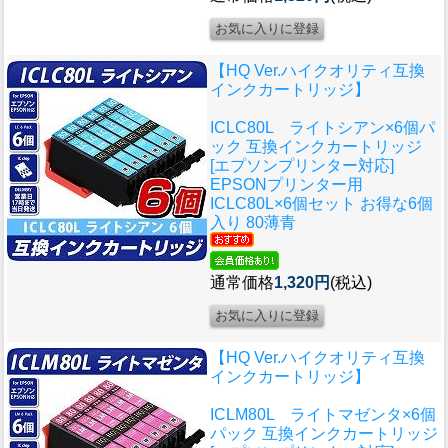
【HQ Ver.ハイクオリティ互換
インクカートリッジ】
ICLC80L ライトシアン×6個パ
ック 互換インクカートリッジ
[エプソンプリンター対応]
EPSONプリンター用
ICLC80L×6個セット お得な6個
入り 80薄青
通常価格
1,320円
(税込)
【HQ Ver.ハイクオリティ互換
インクカートリッジ】
ICLM80L ライトマゼンタ×6個
パック 互換インクカートリッジ