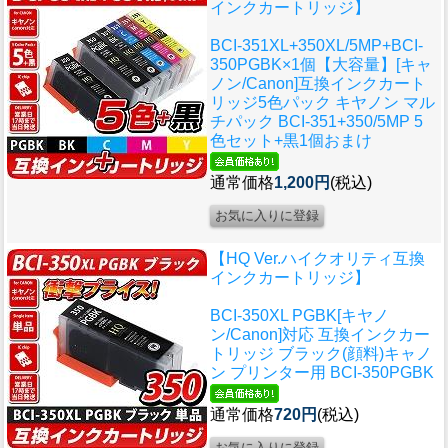
インクカートリッジ】
BCI-351XL+350XL/5MP+BCI-
350PGBK×1個【大容量】[キャ
ノン/Canon]互換インクカート
リッジ5色パック キヤノン マル
チパック BCI-351+350/5MP 5
色セット+黒1個おまけ
通常価格
1,200円
(税込)
【HQ Ver.ハイクオリティ互換
インクカートリッジ】
BCI-350XL PGBK[キヤノ
ン/Canon]対応 互換インクカー
トリッジ ブラック(顔料)キャノ
ン プリンター用 BCI-350PGBK
通常価格
720円
(税込)