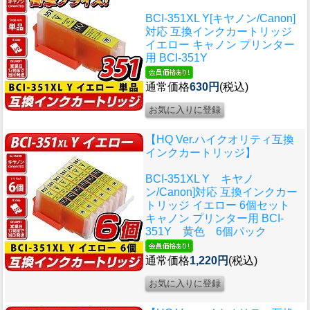
BCI-351XL Y[キヤノン/Canon]
対応 互換インクカートリッジ
イエロー キャノン プリンター
用 BCI-351Y
通常価格
630円
(税込)
【HQ Ver.ハイクオリティ互換
インクカートリッジ】
BCI-351XL Y キヤノ
ン/Canon]対応 互換インクカー
トリッジ イエロー 6個セット
キャノン プリンター用 BCI-
351Y 黄色 6個パック
通常価格
1,220円
(税込)