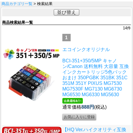
商品カテゴリ一覧
> 検索結果
並び替え
商品検索結果一覧
14
件
1
エコインクオリジナル
BCI-351+350/5MP キャノ
ン/Canon 送料無料 大容量 互換
インクカートリッジ5色パック
おまけ 350PGBK 351BK 351C
351M 351Y PIXUS MG7530
MG7530F MG7130 MG6730
MG6530 MG6330 MG5630
通常価格
888円
(税込)
【HQ Ver.ハイクオリティ互換