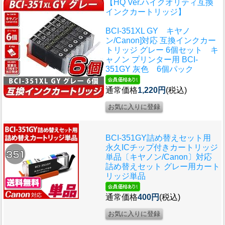
【HQ Ver.ハイクオリティ互換
インクカートリッジ】
BCI-351XL GY キヤノ
ン/Canon]対応 互換インクカー
トリッジ グレー 6個セット キ
ャノン プリンター用 BCI-
351GY 灰色 6個パック
通常価格
1,220円
(税込)
BCI-351GY詰め替えセット用
永久ICチップ付きカートリッジ
単品〔キヤノン/Canon〕対応
詰め替えセット グレー用カート
リッジ単品
通常価格
400円
(税込)