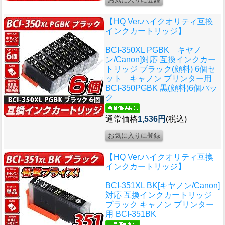
【HQ Ver.ハイクオリティ互換
インクカートリッジ】
BCI-350XL PGBK キヤノ
ン/Canon]対応 互換インクカー
トリッジ ブラック(顔料) 6個セ
ット キャノン プリンター用
BCI-350PGBK 黒(顔料)6個パッ
ク
通常価格
1,536円
(税込)
【HQ Ver.ハイクオリティ互換
インクカートリッジ】
BCI-351XL BK[キヤノン/Canon]
対応 互換インクカートリッジ
ブラック キャノン プリンター
用 BCI-351BK