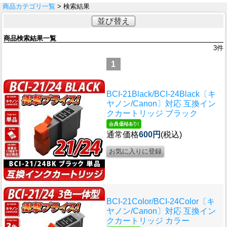
商品カテゴリ一覧
> 検索結果
並び替え
商品検索結果一覧
3
件
1
BCI-21Black/BCI-24Black〔キ
ヤノン/Canon〕対応 互換イン
クカートリッジ ブラック
通常価格
600円
(税込)
BCI-21Color/BCI-24Color〔キ
ヤノン/Canon〕対応 互換イン
クカートリッジ カラー