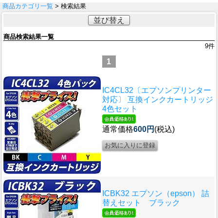
商品カテゴリ一覧
> 検索結果
並び替え
商品検索結果一覧
9
件
1
IC4CL32〔エプソンプリンター
対応〕 互換インクカートリッジ
4色セット
通常価格
600円
(税込)
ICBK32 エプソン（epson） 詰
替えセット ブラック