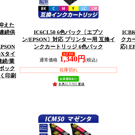
抑えた
ク連続供
IC6CL50 6色パック〔エプソ
ICB
ン/EPSON〕対応 プリンター用 互換イ
クカ
PSON
ンクカートリッジ 6色パック
応] 
OXタイ
1,340円
通常価格
(税込)
連続/業
)ボック
在庫切れ
よく印刷