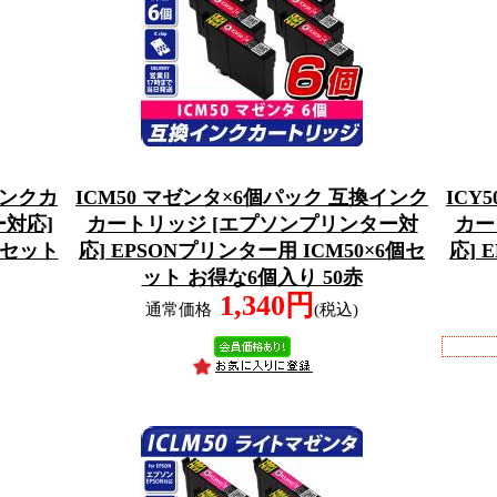
インクカ
ICM50 マゼンタ×6個パック 互換インク
ICY
対応]
カートリッジ [エプソンプリンター対
カー
個セット
応] EPSONプリンター用 ICM50×6個セ
応] 
ット お得な6個入り 50赤
1,340円
通常価格
(税込)