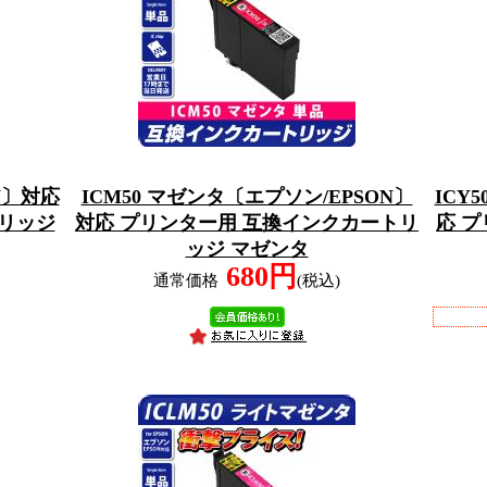
N〕対応
ICM50 マゼンタ〔エプソン/EPSON〕
ICY
リッジ
対応 プリンター用 互換インクカートリ
応 
ッジ マゼンタ
680円
通常価格
(税込)