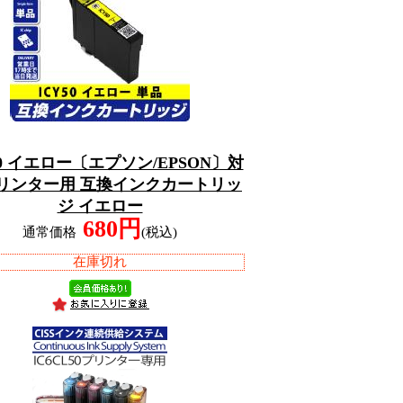
50 イエロー〔エプソン/EPSON〕対
プリンター用 互換インクカートリッ
ジ イエロー
680円
通常価格
(税込)
在庫切れ