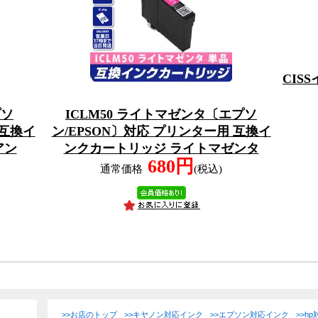
CIS
プソ
ICLM50 ライトマゼンタ〔エプソ
 互換イ
ン/EPSON〕対応 プリンター用 互換イ
アン
ンクカートリッジ ライトマゼンタ
680円
通常価格
(税込)