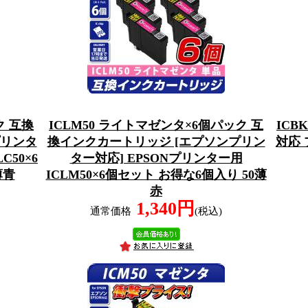
ク 互換
ICLM50 ライトマゼンタ×6個パック 互
ICB
プリンタ
換インクカートリッジ [エプソンプリン
対応
C50×6
ター対応] EPSONプリンター用
薄青
ICLM50×6個セット お得な6個入り 50薄
赤
1,340円
通常価格
(税込)