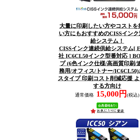
大量に印刷したい方やコストを
い方にもおすすめのCISSイン
給システム！
CISSインク連続供給システム[ E
社 IC6CL50インク型番対応 ] B
プ (6色インク仕様/高画質印刷/
務用/オフィス/トナー/IC6CL50
スタイプ 印刷コスト削減応援 
する方向け
15,000円
通常価格
(税込)