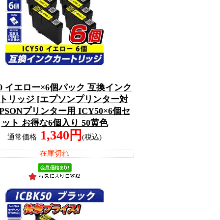
50 イエロー×6個パック 互換インク
トリッジ [エプソンプリンター対
EPSONプリンター用 ICY50×6個セ
ット お得な6個入り 50黄色
1,340円
通常価格
(税込)
在庫切れ