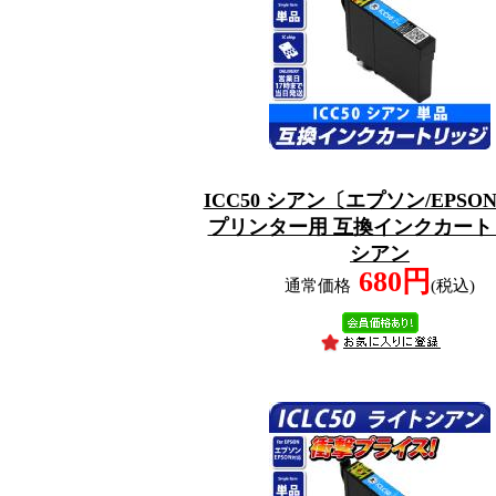
ICC50 シアン〔エプソン/EPSO
プリンター用 互換インクカート
シアン
680円
通常価格
(税込)