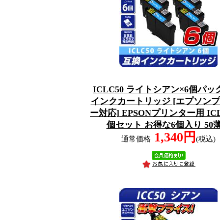
ICLC50 ライトシアン×6個パッ
インクカートリッジ [エプソン
ー対応] EPSONプリンター用 ICL
個セット お得な6個入り 50
1,340円
通常価格
(税込)