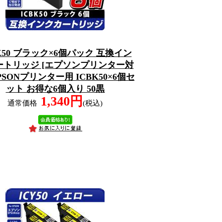
K50 ブラック×6個パック 互換イン
ートリッジ [エプソンプリンター対
EPSONプリンター用 ICBK50×6個セ
ット お得な6個入り 50黒
1,340円
通常価格
(税込)