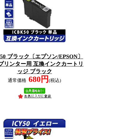
K50 ブラック〔エプソン/EPSON〕
 プリンター用 互換インクカートリ
ッジ ブラック
680円
通常価格
(税込)