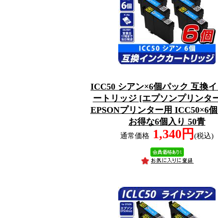
ICC50 シアン×6個パック 互換
ートリッジ [エプソンプリンター
EPSONプリンター用 ICC50×6
お得な6個入り 50青
1,340円
通常価格
(税込)