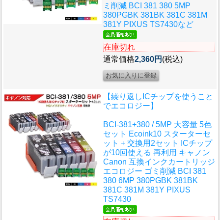
ミ削減 BCI 381 380 5MP
380PGBK 381BK 381C 381M
381Y PIXUS TS7430など
在庫切れ
通常価格
2,360円
(税込)
【繰り返しICチップを使うこと
でエコロジー】
BCI-381+380 / 5MP 大容量 5色
セット Ecoink10 スターターセ
ット + 交換用2セット ICチップ
が10回使える 再利用 キャノン
Canon 互換インクカートリッジ
エコロジー ゴミ削減 BCI 381
380 6MP 380PGBK 381BK
381C 381M 381Y PIXUS
TS7430