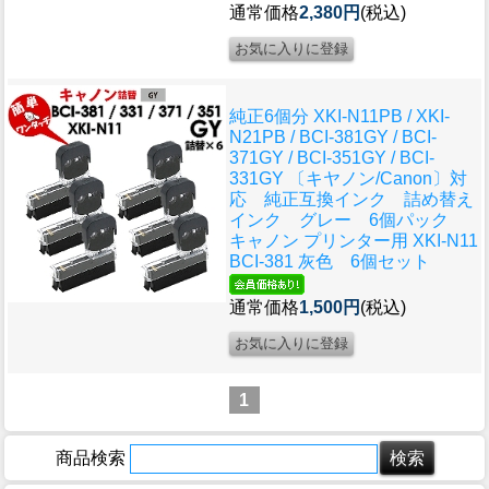
通常価格
2,380円
(税込)
純正6個分 XKI-N11PB / XKI-
N21PB / BCI-381GY / BCI-
371GY / BCI-351GY / BCI-
331GY 〔キヤノン/Canon〕対
応 純正互換インク 詰め替え
インク グレー 6個パック
キャノン プリンター用 XKI-N11
BCI-381 灰色 6個セット
通常価格
1,500円
(税込)
1
商品検索