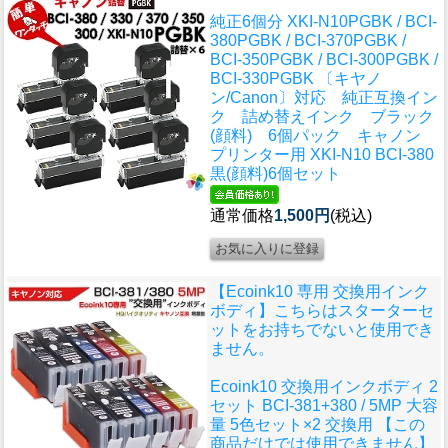
純正6個分 XKI-N10PGBK / BCI-
380PGBK / BCI-370PGBK /
BCI-350PGBK / BCI-300PGBK /
BCI-330PGBK 〔キヤノ
ン/Canon〕対応 純正互換イン
ク 詰め替えインク ブラック
(顔料) 6個パック キャノン
プリンター用 XKI-N10 BCI-380
黒(顔料)6個セット
通常価格
1,500円
(税込)
【Ecoink10 専用 交換用インク
ボディ】こちらはスターターセ
ットをお持ちでないと使用でき
ません。
Ecoink10 交換用インクボディ 2
セット BCI-381+380 / 5MP 大容
量 5色セット×2 交換用 【この
商品だけでは使用できません】