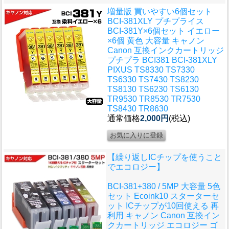
増量版 買いやすい6個セット
BCI-381XLY プチプライス
BCI-381Y×6個セット イエロー
×6個 黄色 大容量 キャノン
Canon 互換インクカートリッジ
プチプラ BCI381 BCI-381XLY
PIXUS TS8330 TS7330
TS6330 TS7430 TS8230
TS8130 TS6230 TS6130
TR9530 TR8530 TR7530
TS8430 TR8630
通常価格
2,000円
(税込)
【繰り返しICチップを使うこと
でエコロジー】
BCI-381+380 / 5MP 大容量 5色
セット Ecoink10 スターターセ
ット ICチップが10回使える 再
利用 キャノン Canon 互換イン
クカートリッジ エコロジー ゴ