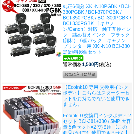
純正6個分 XKI-N10PGBK / BCI-
380PGBK / BCI-370PGBK /
BCI-350PGBK / BCI-300PGBK /
BCI-330PGBK 〔キヤノ
ン/Canon〕対応 純正互換イン
ク 詰め替えインク ブラック
(顔料) 6個パック キャノン
プリンター用 XKI-N10 BCI-380
黒(顔料)6個セット
通常価格
1,500円
(税込)
【Ecoink10 専用 交換用インク
ボディ】こちらはスターターセ
ットをお持ちでないと使用でき
ません。
Ecoink10 交換用インクボディ 2
セット BCI-381+380 / 5MP 大容
量 5色セット×2 交換用 【この
商品だけでは使用できません】