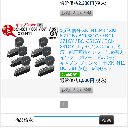
通常価格
2,380円
(税込)
純正6個分 XKI-N11PB / XKI-
N21PB / BCI-381GY / BCI-
371GY / BCI-351GY / BCI-
331GY 〔キヤノン/Canon〕対
応 純正互換インク 詰め替え
インク グレー 6個パック
キャノン プリンター用 XKI-N11
BCI-381 灰色 6個セット
通常価格
1,500円
(税込)
1
商品検索