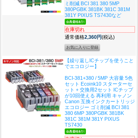
ミ削減 BCI 381 380 5MP
380PGBK 381BK 381C 381M
381Y PIXUS TS7430など
在庫切れ
通常価格
2,360円
(税込)
【繰り返しICチップを使うこと
でエコロジー】
BCI-381+380 / 5MP 大容量 5色
セット Ecoink10 スターターセ
ット + 交換用2セット ICチップ
が10回使える 再利用 キャノン
Canon 互換インクカートリッジ
エコロジー ゴミ削減 BCI 381
380 6MP 380PGBK 381BK
381C 381M 381Y PIXUS
TS7430