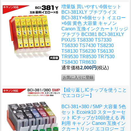
増量版 買いやすい6個セット
BCI-381XLY プチプライス
BCI-381Y×6個セット イエロー
×6個 黄色 大容量 キャノン
Canon 互換インクカートリッジ
プチプラ BCI381 BCI-381XLY
PIXUS TS8330 TS7330
TS6330 TS7430 TS8230
TS8130 TS6230 TS6130
TR9530 TR8530 TR7530
TS8430 TR8630
通常価格
2,000円
(税込)
【繰り返しICチップを使うこと
でエコロジー】
BCI-381+380 / 5MP 大容量 5色
セット Ecoink10 スターターセ
ット ICチップが10回使える 再
利用 キャノン Canon 互換イン
クカートリッジ エコロジー ゴ