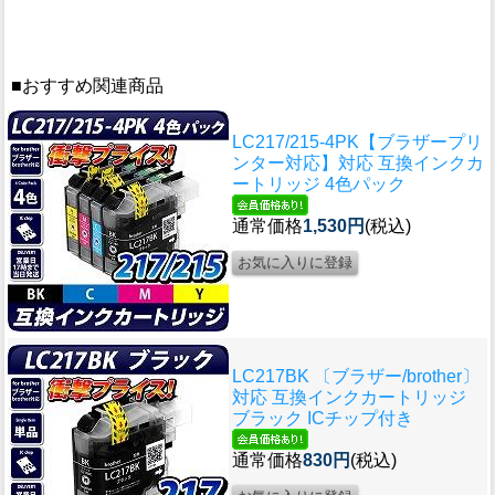
■おすすめ関連商品
LC217/215-4PK【ブラザープリ
ンター対応】対応 互換インクカ
ートリッジ 4色パック
通常価格
1,530円
(税込)
LC217BK 〔ブラザー/brother〕
対応 互換インクカートリッジ
ブラック ICチップ付き
通常価格
830円
(税込)