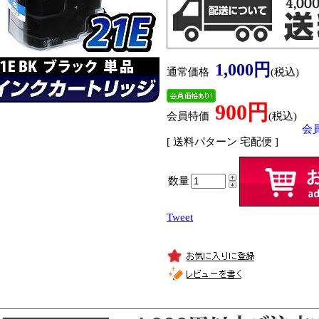
1,000円
通常価格
(税込)
900円
会員特価
(税込)
会
[ 送料パターン 宅配便 ]
数量
Tweet