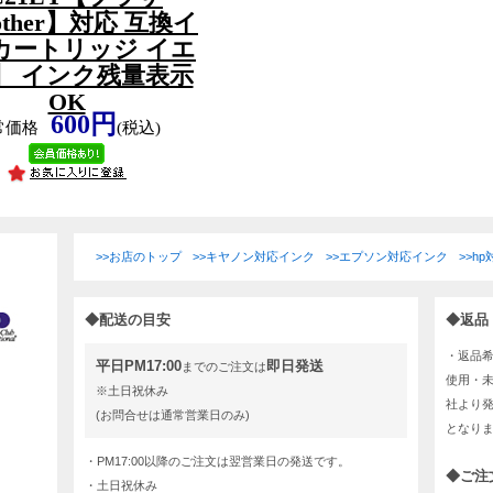
rother】対応 互換イ
カートリッジ イエ
】 インク残量表示
OK
600円
常価格
(税込)