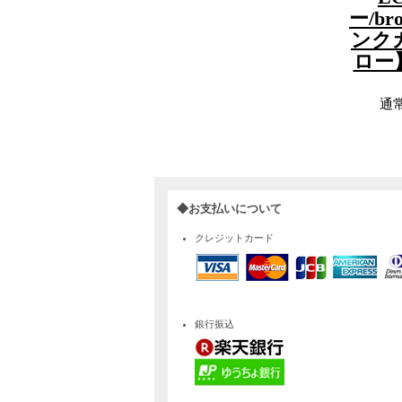
ー/b
ンク
ロー
通