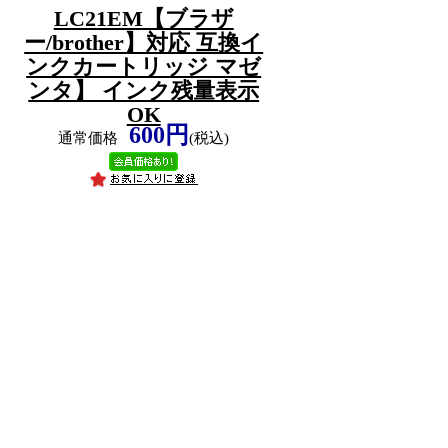
LC21EM【ブラザ
ー/brother】対応 互換イ
ンクカートリッジ マゼ
ンタ】 インク残量表示
OK
600円
通常価格
(税込)