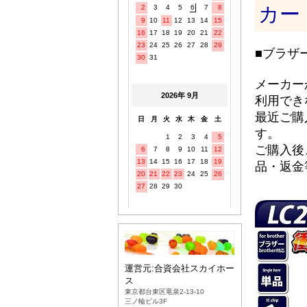
カー
■ブラザ
メーカー
利用でき
最近ご購
す。
ご購入後
品・返金