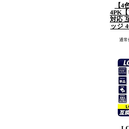
【4
4PK【
対応 
ッジ 
通常
L