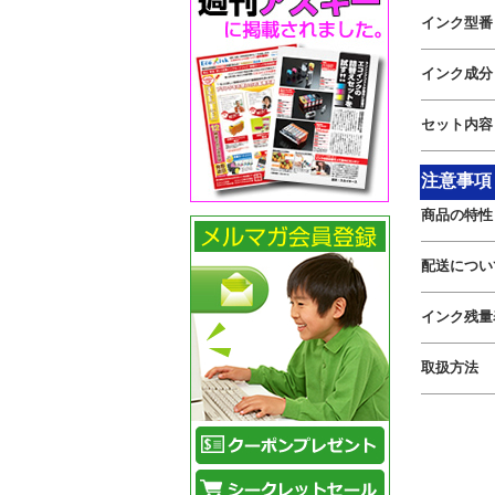
インク型番
インク成分
セット内容
注意事項
商品の特性
配送につい
インク残量
取扱方法