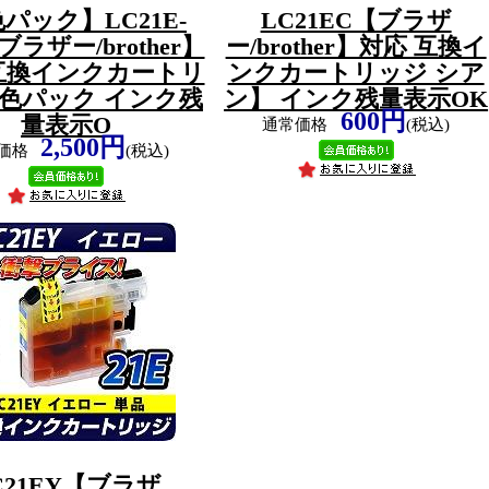
色パック】LC21E-
LC21EC【ブラザ
ブラザー/brother】
ー/brother】対応 互換イ
互換インクカートリ
ンクカートリッジ シア
4色パック インク残
ン】 インク残量表示OK
600円
量表示O
通常価格
(税込)
2,500円
価格
(税込)
C21EY【ブラザ