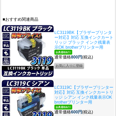
■おすすめ関連商品
LC3119BK【ブラザープリンタ
ー対応】対応 互換インクカート
リッジ ブラック インク残量表
示OK brotherプリンター用
通常価格
800円
(税込)
LC3119C【ブラザープリンター
対応】対応 互換インクカートリ
ッジ シアン インク残量表示OK
brotherプリンター用
通常価格
600円
(税込)