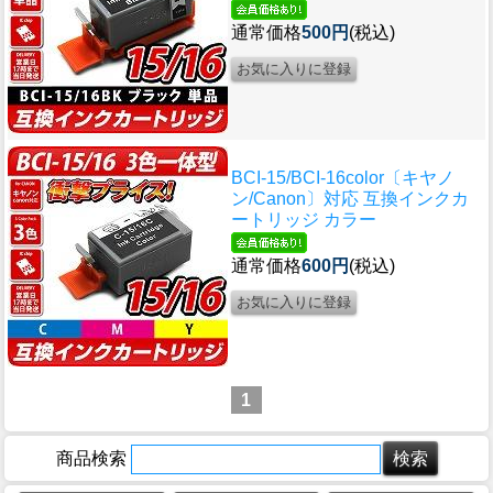
通常価格
500円
(税込)
BCI-15/BCI-16color〔キヤノ
ン/Canon〕対応 互換インクカ
ートリッジ カラー
通常価格
600円
(税込)
1
商品検索