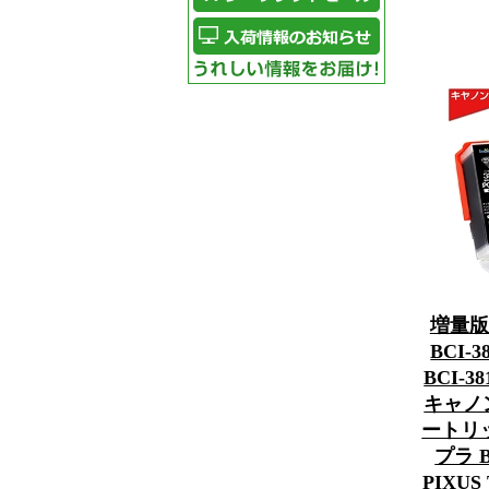
増量版
BCI-
BCI-
キャノン
ートリッ
プラ B
PIXUS 