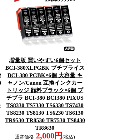
増量版 買いやすい6個セット
BCI-380XLPGBK プチプライス
2
BCI-380 PGBK×6個 大容量 キ
換
ャノン/Canon 互換インクカー
トリッジ 顔料ブラック×6個 プ
チプラ BCI-380 BCI380 PIXUS
0
TS8330 TS7330 TS6330 TS7430
TS8230 TS8130 TS6230 TS6130
TR9530 TR8530 TR7530 TS8430
TR8630
2,000円
通常価格
(税込)