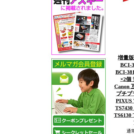
増量版
BCI
BCI-
×2個
Cano
プチプラ 
PIXUS 
TS7430
TS6130 
通