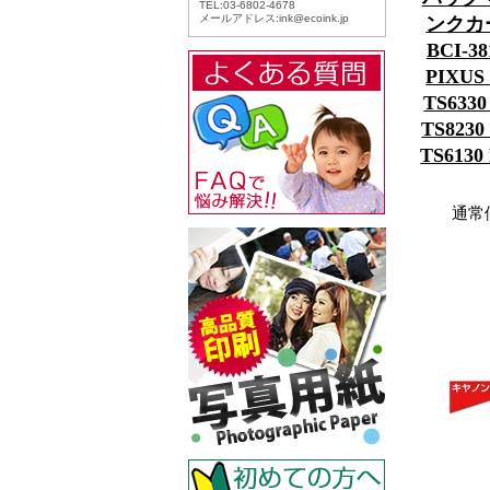
ンクカー
BCI-
PIXUS 
TS6330
TS8230
TS6130
通常