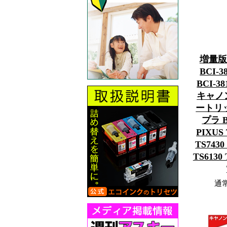
増量版
BCI-
BCI-
キャノン
ートリッ
プラ B
PIXUS 
TS7430
TS6130 
通