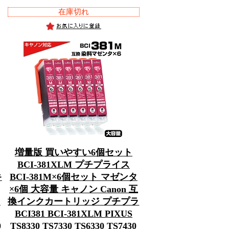
在庫切れ
増量版 買いやすい6個セット
BCI-381XLM プチプライス
キ
BCI-381M×6個セット マゼンタ
×6個 大容量 キャノン Canon 互
ラ
換インクカートリッジ プチプラ
BCI381 BCI-381XLM PIXUS
0
TS8330 TS7330 TS6330 TS7430