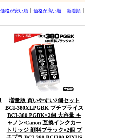
価格が安い順
価格が高い順
新着順
リ
増量版 買いやすい2個セット
BCI-380XLPGBK プチプライス
BCI-380 PGBK×2個 大容量 キ
ャノン/Canon 互換インクカー
トリッジ 顔料ブラック×2個 プ
チプラ BCI-380 BCI380 PIXUS