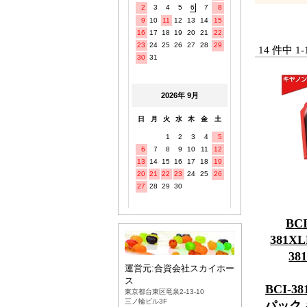
14 件中 
BCI
381XL
38
BCI-38
パック 