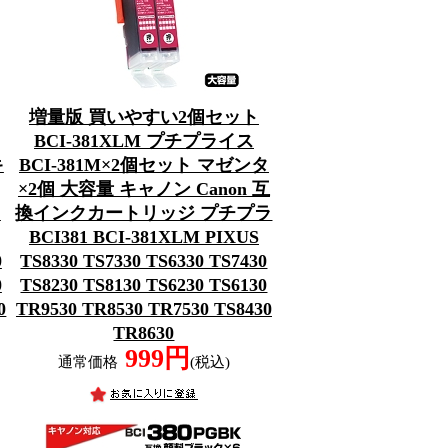
増量版 買いやすい2個セット
BCI-381XLM プチプライス
キ
BCI-381M×2個セット マゼンタ
×2個 大容量 キャノン Canon 互
ラ
換インクカートリッジ プチプラ
BCI381 BCI-381XLM PIXUS
0
TS8330 TS7330 TS6330 TS7430
0
TS8230 TS8130 TS6230 TS6130
0
TR9530 TR8530 TR7530 TS8430
TR8630
999円
通常価格
(税込)