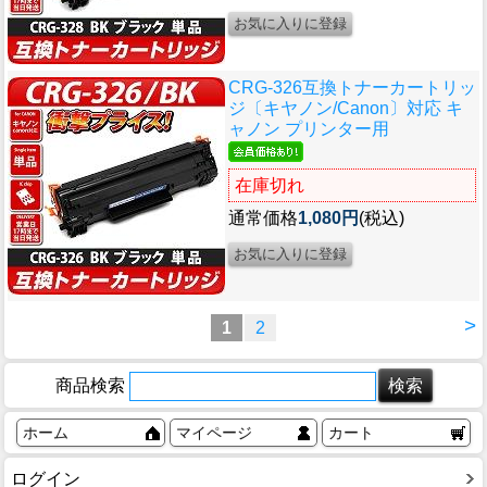
CRG-326互換トナーカートリッ
ジ〔キヤノン/Canon〕対応 キ
ャノン プリンター用
在庫切れ
通常価格
1,080円
(税込)
>
1
2
商品検索
ホーム
マイページ
カート
ログイン