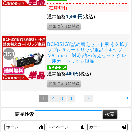
在庫切れ
通常価格
1,460円
(税込)
BCI-351GY詰め替えセット用 永久ICチ
ップ付きカートリッジ単品〔キヤノ
ン/Canon〕対応 詰め替えセット グレ
ー用カートリッジ単品
通常価格
400円
(税込)
>
1
2
3
4
…
7
商品検索
ホーム
マイページ
カート