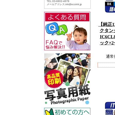
【純正
クタンクI
IC6CL
ック×
通常