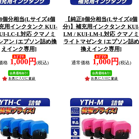
8個分相当(Lサイズ4個
【純正8個分相当(Lサイズ4個
充用インクタンク KUI-
分)】補充用インクタンク KUI
 KUI-LC-L対応 クマノミ
LM / KUI-LM-L対応 クマノ
シアン [エプソン詰め換
ライトマゼンタ [エプソン詰
えインク専用]
換えインク専用]
1,000円
1,000円
価格
(税込)
通常価格
(税込)