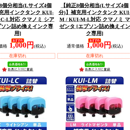
8個分相当(Lサイズ4個
【純正8個分相当(Lサイズ4個
充用インクタンク KUI-
分)】補充用インクタンク KUI
UI-C-L対応 クマノミ シア
M / KUI-M-L対応 クマノミ マ
エプソン詰め換えインク専
ゼンタ [エプソン詰め換えイ
用]
ク専用]
1,000円
1,000円
価格
(税込)
通常価格
(税込)
在庫切れ
在庫切れ