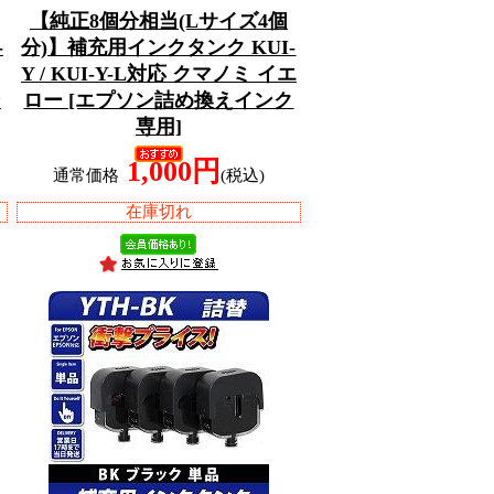
【純正8個分相当(Lサイズ4個
-
分)】補充用インクタンク KUI-
Y / KUI-Y-L対応 クマノミ イエ
ン
ロー [エプソン詰め換えインク
専用]
1,000円
通常価格
(税込)
在庫切れ