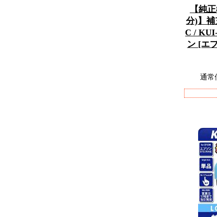
【純正
分)】補
C / K
ン [
通常