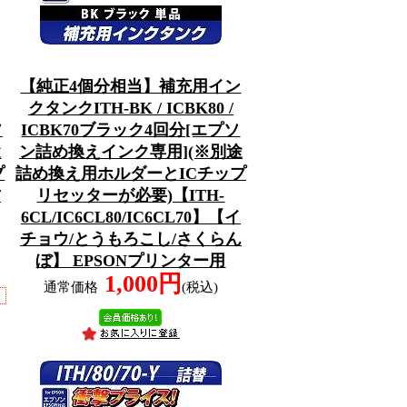
【純正4個分相当】補充用イン
クタンクITH-BK / ICBK80 /
ソ
ICBK70ブラック4回分[エプソ
途
ン詰め換えインク専用](※別途
プ
詰め換え用ホルダーとICチップ
/
リセッターが必要)【ITH-
6CL/IC6CL80/IC6CL70】【イ
チョウ/とうもろこし/さくらん
ぼ】 EPSONプリンター用
1,000円
通常価格
(税込)