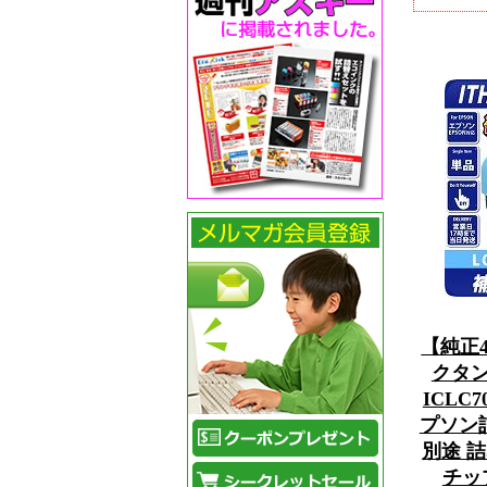
【純正
クタンク
ICLC
プソン
別途 
チッ