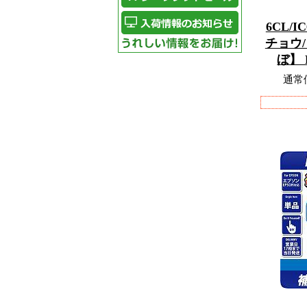
6CL/I
チョウ
ぼ】
通常