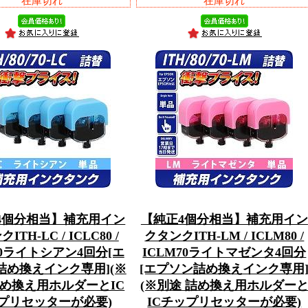
在庫切れ
在庫切れ
4個分相当】補充用イン
【純正4個分相当】補充用イン
ITH-LC / ICLC80 /
クタンクITH-LM / ICLM80 /
70ライトシアン4回分[エ
ICLM70ライトマゼンタ4回分
詰め換えインク専用](※
[エプソン詰め換えインク専用
詰め換え用ホルダーとIC
(※別途 詰め換え用ホルダー
プリセッターが必要)
ICチップリセッターが必要)