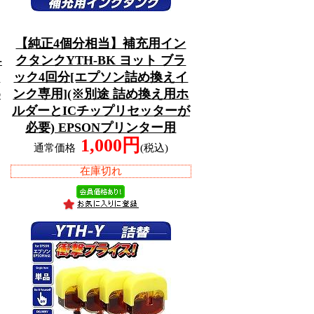
【純正4個分相当】補充用イン
-
クタンクYTH-BK ヨット ブラ
ミ
ック4回分[エプソン詰め換えイ
め
ンク専用](※別途 詰め換え用ホ
ルダーとICチップリセッターが
必要) EPSONプリンター用
1,000円
通常価格
(税込)
在庫切れ