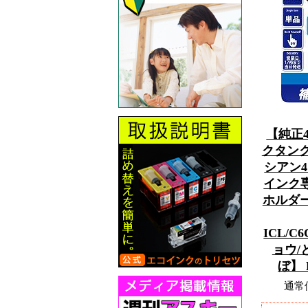
【純正
クタンクIT
シアン
インク専
ホルダ
ICL/C
ョウ/
ぼ】
通常