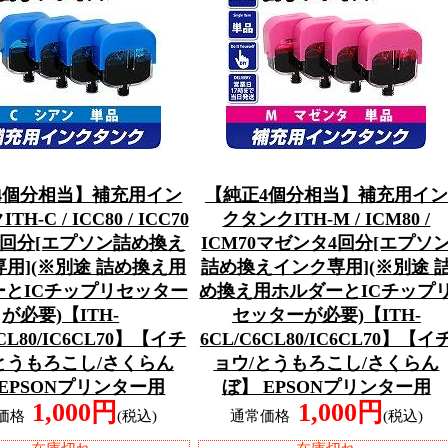
4個分相当】補充用イン
【純正4個分相当】補充用イン
H-C / ICC80 / ICC70
クタンクITH-M / ICM80 /
4回分[エプソン詰め換え
ICM70マゼンタ4回分[エプソ
用](※別途 詰め換え用
詰め換えインク専用](※別途 
ーとICチップリセッター
め換え用ホルダーとICチップ
が必要)【ITH-
セッターが必要)【ITH-
6CL80/IC6CL70】【イチ
6CL/C6CL80/IC6CL70】【イ
とうもろこし/さくらん
ョウ/とうもろこし/さくらん
 EPSONプリンター用
ぼ】 EPSONプリンター用
1,000円
1,000円
価格
(税込)
通常価格
(税込)