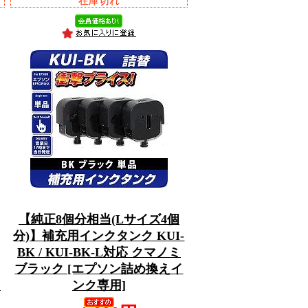
在庫切れ
【純正8個分相当(Lサイズ4個
分)】補充用インクタンク KUI-
BK / KUI-BK-L対応 クマノミ
]
ブラック [エプソン詰め換えイ
と
ンク専用]