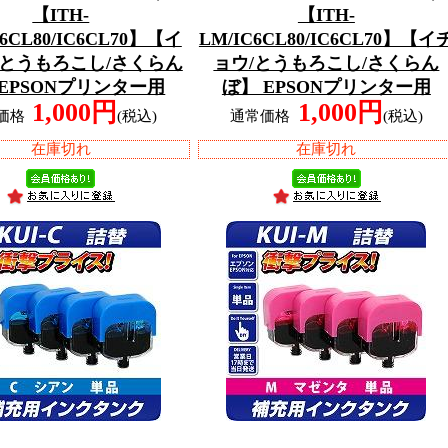
【ITH-
【ITH-
C6CL80/IC6CL70】【イ
LM/IC6CL80/IC6CL70】【イ
/とうもろこし/さくらん
ョウ/とうもろこし/さくらん
 EPSONプリンター用
ぼ】 EPSONプリンター用
1,000円
1,000円
価格
(税込)
通常価格
(税込)
在庫切れ
在庫切れ