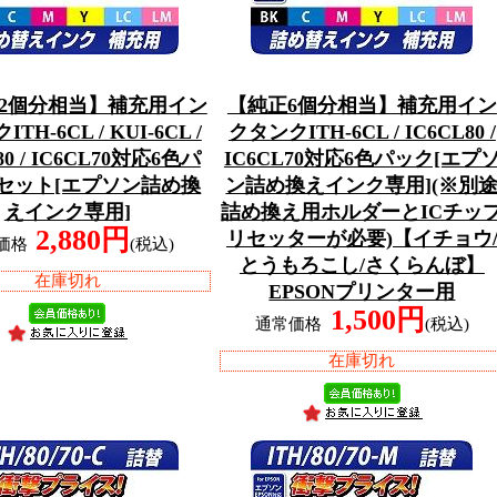
12個分相当】補充用イン
【純正6個分相当】補充用イン
TH-6CL / KUI-6CL /
クタンクITH-6CL / IC6CL80 /
80 / IC6CL70対応6色パ
IC6CL70対応6色パック[エプ
2セット[エプソン詰め換
ン詰め換えインク専用](※別
えインク専用]
詰め換え用ホルダーとICチッ
2,880円
リセッターが必要)【イチョウ
価格
(税込)
とうもろこし/さくらんぼ】
在庫切れ
EPSONプリンター用
1,500円
通常価格
(税込)
在庫切れ