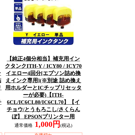
【純正4個分相当】補充用イン
クタンクITH-Y / ICY80 / ICY70
ン
イエロー4回分[エプソン詰め換
詰
えインク専用](※別途 詰め換え
リ
用ホルダーとICチップリセッタ
ーが必要)【ITH-
チ
6CL/IC6CL80/IC6CL70】【イ
チョウ/とうもろこし/さくらん
ぼ】 EPSONプリンター用
1,000円
通常価格
(税込)