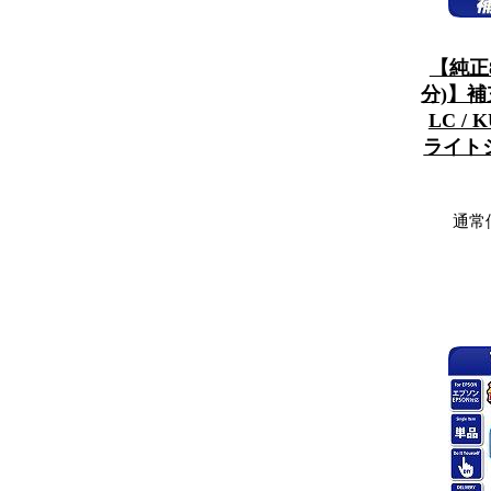
【純正
分)】補
LC /
ライト
通常