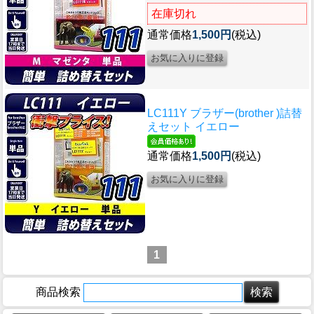
在庫切れ
通常価格
1,500円
(税込)
LC111Y ブラザー(brother )詰替
えセット イエロー
通常価格
1,500円
(税込)
1
商品検索