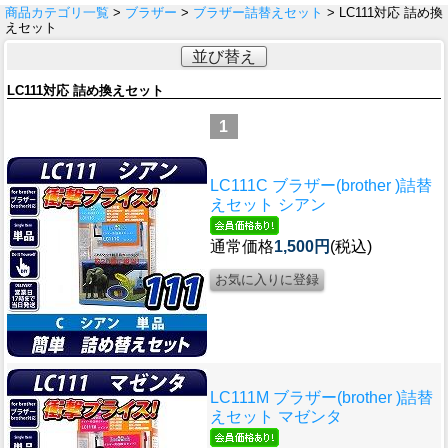
商品カテゴリ一覧
>
ブラザー
>
ブラザー詰替えセット
> LC111対応 詰め換
えセット
並び替え
LC111対応 詰め換えセット
1
LC111C ブラザー(brother )詰替
えセット シアン
通常価格
1,500円
(税込)
LC111M ブラザー(brother )詰替
えセット マゼンタ