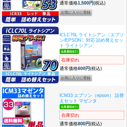
通常価格
1,500円
(税込)
ICLC70L ライトシアン〔エプソ
ン/EPSON〕対応 詰め替えセッ
ト ライトシアン
在庫切れ
通常価格
600円
(税込)
ICM33 エプソン（epson） 詰替
えセット マゼンタ
在庫切れ
通常価格
800円
(税込)