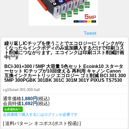
Tweet
繰り返しICチップを使うことでエコロジーに！インクがな
くなったらインクボディのみ追加購入するだけで印刷コス
ト削減につながります。エコインクは印刷コスト削減計画
中(^^)/
BCI-301+300 / 5MP 大容量 5色セット Ecoink10 スタータ
ーセット ICチップが10回使える 再利用 キャノン Canon
互換インクカートリッジ エコロジー ゴミ削減 BCI 301 300
5MP 300PGBK 301BK 301C 301M 301Y PIXUS TS7530
cg10start-301-300-5all
通常価格
1,880円
(税込)
会員特価
1,692円
(税込)
会員価格で購入するにはログインが必要です
[ 送料パターン ネコポス(ポスト投函) ]