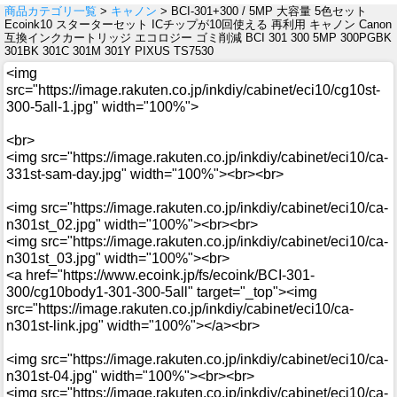
商品カテゴリ一覧
>
キャノン
> BCI-301+300 / 5MP 大容量 5色セット
Ecoink10 スターターセット ICチップが10回使える 再利用 キャノン Canon
互換インクカートリッジ エコロジー ゴミ削減 BCI 301 300 5MP 300PGBK
301BK 301C 301M 301Y PIXUS TS7530
<img
src="https://image.rakuten.co.jp/inkdiy/cabinet/eci10/cg10st-
300-5all-1.jpg" width="100%">
<br>
<img src="https://image.rakuten.co.jp/inkdiy/cabinet/eci10/ca-
331st-sam-day.jpg" width="100%"><br><br>
<img src="https://image.rakuten.co.jp/inkdiy/cabinet/eci10/ca-
n301st_02.jpg" width="100%"><br><br>
<img src="https://image.rakuten.co.jp/inkdiy/cabinet/eci10/ca-
n301st_03.jpg" width="100%"><br>
<a href="https://www.ecoink.jp/fs/ecoink/BCI-301-
300/cg10body1-301-300-5all" target="_top"><img
src="https://image.rakuten.co.jp/inkdiy/cabinet/eci10/ca-
n301st-link.jpg" width="100%"></a><br>
<img src="https://image.rakuten.co.jp/inkdiy/cabinet/eci10/ca-
n301st-04.jpg" width="100%"><br><br>
<img src="https://image.rakuten.co.jp/inkdiy/cabinet/eci10/ca-