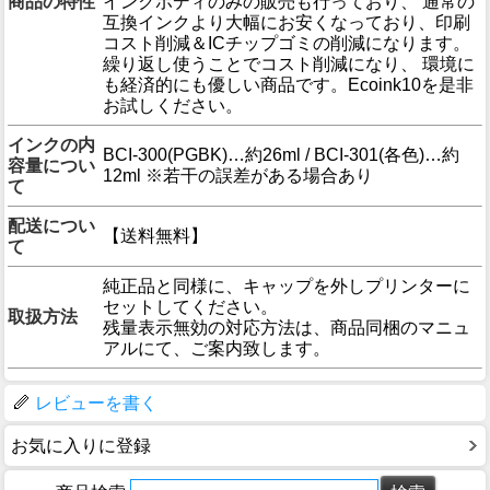
商品の特性
インクボディのみの販売も行っており、 通常の
互換インクより大幅にお安くなっており、印刷
コスト削減＆ICチップゴミの削減になります。
繰り返し使うことでコスト削減になり、 環境に
も経済的にも優しい商品です。Ecoink10を是非
お試しください。
インクの内
BCI-300(PGBK)…約26ml / BCI-301(各色)…約
容量につい
12ml ※若干の誤差がある場合あり
て
配送につい
【送料無料】
て
純正品と同様に、キャップを外しプリンターに
セットしてください。
取扱方法
残量表示無効の対応方法は、商品同梱のマニュ
アルにて、ご案内致します。
レビューを書く
お気に入りに登録