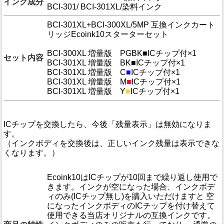
インク成分
BCI-301/ BCI-301XL/染料インク
BCI-301XL+BCI-300XL/5MP 互換インクカート
リッジEcoink10スターターセット
BCI-300XL 増量版 PGBK
■
ICチップ付×1
セット内容
BCI-301XL 増量版 BK
■
ICチップ付×1
BCI-301XL 増量版 C
■
ICチップ付×1
BCI-301XL 増量版 M
■
ICチップ付×1
BCI-301XL 増量版 Y
■
ICチップ付×1
インク残量表示
ICチップを交換したら、今後「残量表示」は無効になりま
す。
（インクボディを交換後は、正しいインク残量は表示できな
くなります。）
注意事項
Ecoink10はICチップが10回まで繰り返し使用で
きます。インクが空になった場合、インクボデ
ィのみ(ICチップ無し)を購入いただけますと 空
になったインクボディのICチップを付け替えて
使用できる当店オリジナルの互換インクです。