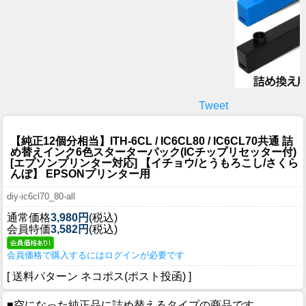
Tweet
【純正12個分相当】ITH-6CL / IC6CL80 / IC6CL70共通 詰
め替えインク6色スターターパック(ICチップリセッター付)
[エプソンプリンター対応] 【イチョウ/とうもろこし/さくら
んぼ】 EPSONプリンター用
diy-ic6cl70_80-all
通常価格
3,980円
(税込)
会員特価
3,582円
(税込)
会員価格で購入するにはログインが必要です
[ 送料パターン ネコポス(ポスト投函) ]
■空になった純正品に詰め替えるタイプの商品です