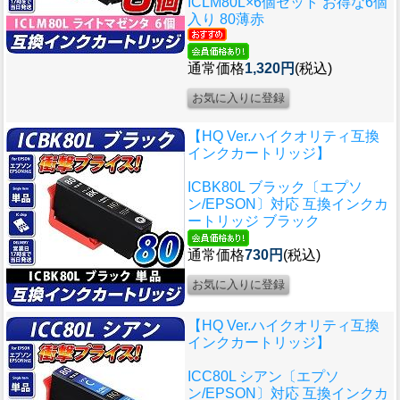
ICLM80L×6個セット お得な6個
入り 80薄赤
通常価格
1,320円
(税込)
【HQ Ver.ハイクオリティ互換
インクカートリッジ】
ICBK80L ブラック〔エプソ
ン/EPSON〕対応 互換インクカ
ートリッジ ブラック
通常価格
730円
(税込)
【HQ Ver.ハイクオリティ互換
インクカートリッジ】
ICC80L シアン〔エプソ
ン/EPSON〕対応 互換インクカ