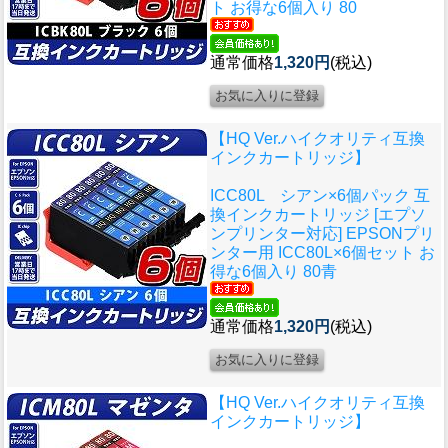
ト お得な6個入り 80
通常価格
1,320円
(税込)
【HQ Ver.ハイクオリティ互換
インクカートリッジ】
ICC80L シアン×6個パック 互
換インクカートリッジ [エプソ
ンプリンター対応] EPSONプリ
ンター用 ICC80L×6個セット お
得な6個入り 80青
通常価格
1,320円
(税込)
【HQ Ver.ハイクオリティ互換
インクカートリッジ】