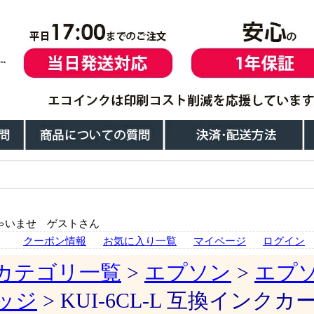
ゃいませ ゲストさん
クーポン情報
お気に入り一覧
マイページ
ログイン
カテゴリ一覧
>
エプソン
>
エプ
ッジ
> KUI-6CL-L 互換インク