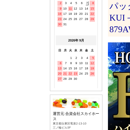
パッ
KUI
879A