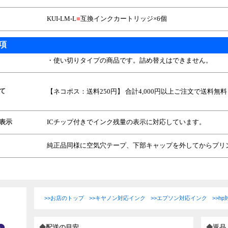
KUI-LM-L
■
互換インクカートリッジ×6個
項
・使い切りタイプの商品です。詰め替えはできません。
て
【ネコポス：送料250円】 合計4,000円以上ご注文で送料無料
表示
ICチップ付きでインク残量の表示に対応しています。
純正品同様に空気穴テープ、下部キャップを外してからプリ