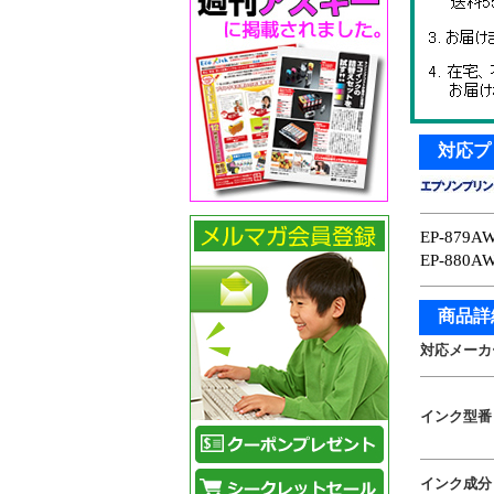
対応プ
EP-879A
EP-880A
商品詳
対応メーカ
インク型番
インク成分