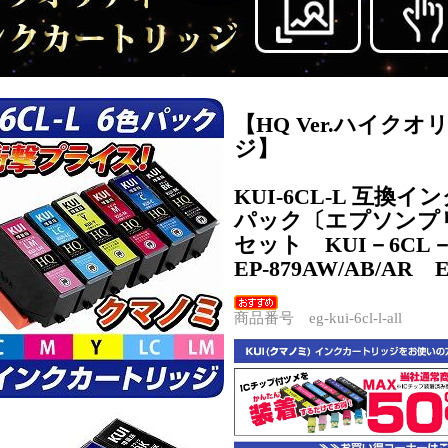
【HQ Ver.ハイ
ジ】
KUI-6CL-L 互換
パック〔エプソンプ
セット KUI－6CL
EP-879AW/AB/AR E
商品番号 eg-kui-6cl-l-all