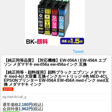
Tweet
【純正同等品質】【対応機種】EW-056A / EW-456A エプ
ソン メダマヤキ ew-056a ew-456aインク 互換
【純正同等・顔料採用】顔料ブラック エプソン メダマヤ
キ med-4cl 大容量 互換インクカートリッジ 4色 MED-4CL
EPSONプリンター EW-056A EW-456A medインク med互
換 メダマヤキ インク
eg-med-4cl-all_g
通常価格
2,180円
(税込)
会員特価
1,962円
(税込)