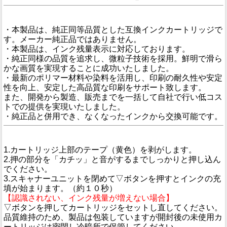
製品説明
・本製品は、純正同等品質とした互換インクカートリッジで
す。メーカー純正品ではありません。
・本製品は、インク残量表示に対応しております。
・純正同様の品質を追求し、微粒子技術を採用。鮮明で滑ら
かな画質を実現することに成功いたしました。
・最新のポリマー材料や染料を活用し、印刷の耐久性や安定
性を向上、安定した高品質な印刷をサポート致します。
また、開発から製造、販売までを一括して自社で行い低コス
トでの提供を実現いたしました。
・純正品と併用でき、なくなったインクから交換可能です。
インクカートリッジの交換
1.カートリッジ上部のテープ（黄色）を剥がします。
2.押の部分を「カチッ」と音がするまでしっかりと押し込ん
でください。
3.スキャナーユニットを閉めて▽ボタンを押すとインクの充
填が始まります。（約１０秒）
【認識されない、インク残量が増えない場合】
▽ボタンを押してカートリッジをセットし直してください。
品質維持のため、製品は包装していますが開封後の未使用カ
ートリッジは密閉し冷暗所で保管してください。