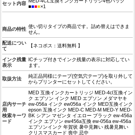
MED-4CL互換インクカートリッジ4色パック
セット内容
■
■
■
■
×1
注意事項
使い切りタイプの商品です。詰め替えはできま
商品の特性
せん。
配送につい
【ネコポス：送料無料 】
て
インク残量
ICチップ付きでインク残量の表示に対応してい
表示
ます。
純正品同様にテープ(空気穴テープ)を取り外して
取扱方法
からプリンターにセットしてください。
MED 互換インクカートリッジ MED-4cl互換イン
ク エプソン インク MED エプソン メダマヤキ
店内サーチ
ew-056a インク ew056a インク MED互換インク
用
epson 互換インク MED-C MED-M MED-Y MED-
検索キーワ
BK シアン マゼンタ イエロー ブラック ew-456a
ード
インク エプソン ew456a互換 ew-056a ew-456a
エプソンインク 年賀状 暑中見舞い 残暑見舞い
クリスマスカード 喪中 忌中