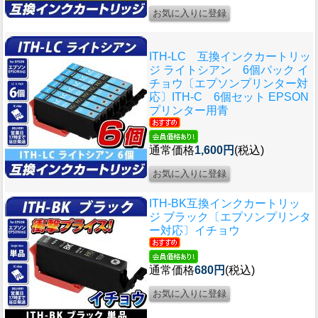
ITH-LC 互換インクカートリッ
ジ ライトシアン 6個パック イ
チョウ〔エプソンプリンター対
応〕ITH-C 6個セット EPSON
プリンター用青
通常価格
1,600円
(税込)
ITH-BK互換インクカートリッ
ジ ブラック〔エプソンプリンタ
ー対応〕イチョウ
通常価格
680円
(税込)