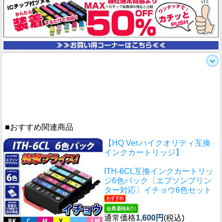
■おすすめ関連商品
【HQ Ver.ハイクオリティ互換
インクカートリッジ】
ITH-6CL互換インクカートリッ
ジ6色パック〔エプソンプリン
ター対応〕イチョウ6色セット
通常価格
1,600円
(税込)