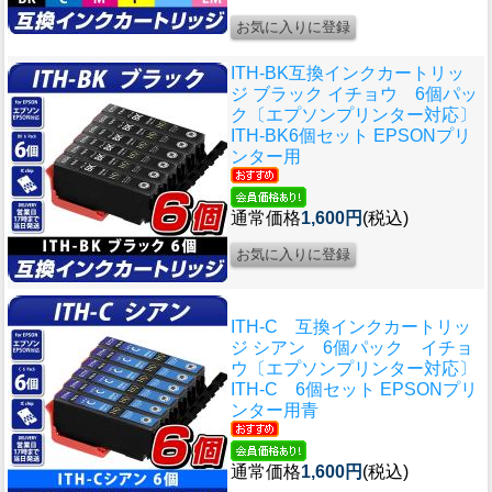
ITH-BK互換インクカートリッ
ジ ブラック イチョウ 6個パッ
ク〔エプソンプリンター対応〕
ITH-BK6個セット EPSONプリ
ンター用
通常価格
1,600円
(税込)
ITH-C 互換インクカートリッ
ジ シアン 6個パック イチョ
ウ〔エプソンプリンター対応〕
ITH-C 6個セット EPSONプリ
ンター用青
通常価格
1,600円
(税込)