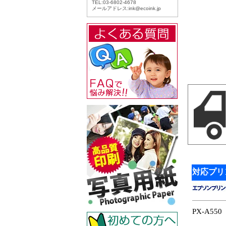
対応プリ
PX-A550