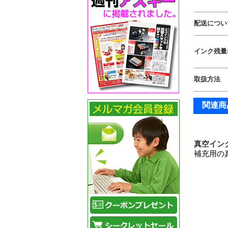
配送につい
インク残量
取扱方法
関連商
真空インク
補充用の