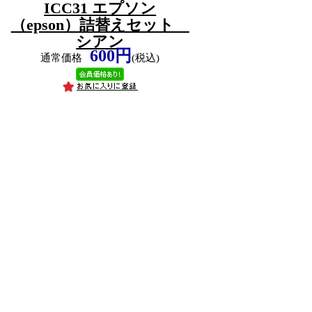
ICC31 エプソン
（epson）詰替えセット
シアン
600円
通常価格
(税込)