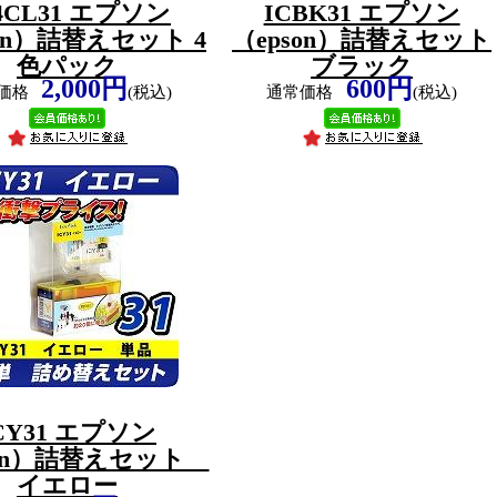
4CL31 エプソン
ICBK31 エプソン
son）詰替えセット 4
（epson）詰替えセット
色パック
ブラック
2,000円
600円
価格
(税込)
通常価格
(税込)
CY31 エプソン
son）詰替えセット
イエロー