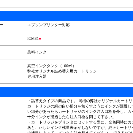
ー
エプソンプリンター対応
ICM31
■
染料インク
真空インクタンク（100ml）
弊社オリジナル詰め替え用カートリッジ
専用注入器
・詰替えタイプの商品です。 同梱の弊社オリジナルカート
カートリッジの綿の白い部分を無くすようにインクが浸透し
い部分があったらカートリッジのインク注入口栓を外し、カ
十分インクが浸透したら注入口栓を閉じて下さい。
・カートリッジをプリンタにセットする際に、全色同時にカ
あと、正しいインク残量表示がしないですが、純正カートリッ
の状況によって、インクを詰め替えてください。 できるだ