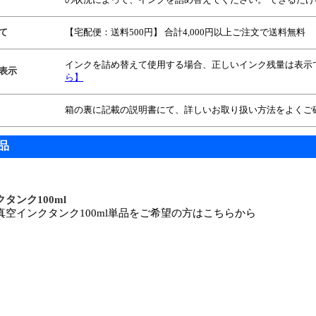
て
【宅配便：送料500円】 合計4,000円以上ご注文で送料無料
インクを詰め替えて使用する場合、正しいインク残量は表
表示
ら】
箱の裏に記載の説明書にて、詳しいお取り扱い方法をよくご
品
タンク100ml
真空インクタンク100ml単品をご希望の方はこちらから