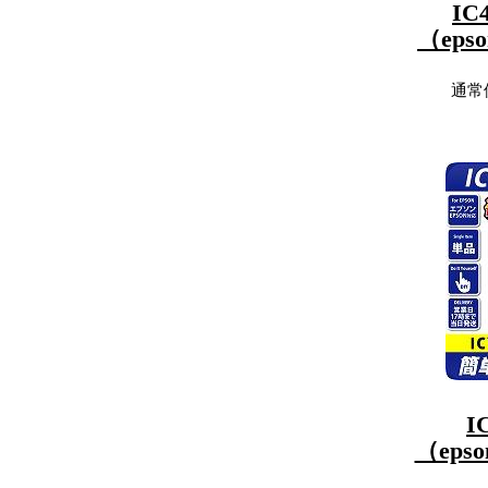
IC
（ep
通常
I
（ep