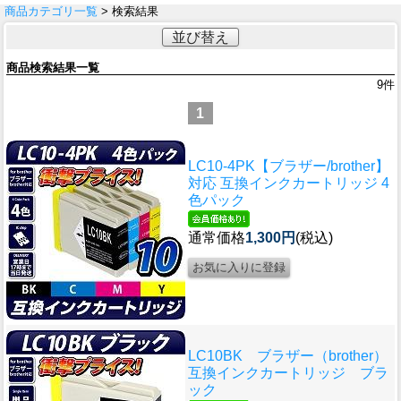
商品カテゴリ一覧
> 検索結果
並び替え
商品検索結果一覧
9
件
1
LC10-4PK【ブラザー/brother】
対応 互換インクカートリッジ 4
色パック
通常価格
1,300円
(税込)
LC10BK ブラザー（brother）
互換インクカートリッジ ブラ
ック