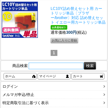
LC10Y詰め替えセット用 カー
トリッジ単品〔ブラザ
ー/brother〕対応 詰め替えセッ
ト イエロー用カートリッジ単品
通常価格
300円
(税込)
1
商品検索
ホーム
マイページ
カート
ログイン
メルマガ申込/停止
特定商取引法に基づく表示