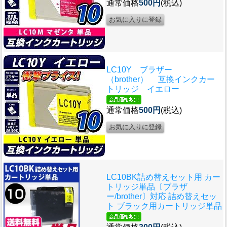
通常価格
500円
(税込)
LC10Y ブラザー
（brother） 互換インクカー
トリッジ イエロー
通常価格
500円
(税込)
LC10BK詰め替えセット用 カー
トリッジ単品〔ブラザ
ー/brother〕対応 詰め替えセッ
ト ブラック用カートリッジ単品