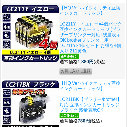
【HQ Ver.ハイクオリティ互換
インクカートリッジ】
LC211Y イエロー×4個パック
互換インクカートリッジ [ブラ
ザープリンター対応] 残量表示
OK brotherプリンター用
LC211Y×4個セット お得な4個
入り 211黄色
通常価格
1,380円
(税込)
【HQ Ver.ハイクオリティ互換
インクカートリッジ】
LC211BK【ブラザー/brother】
対応 互換インクカートリッジ
ブラック 残量表示OK
通常価格
780円
(税込)