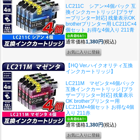
LC211C シアン×4個パック 互
換インクカートリッジ [ブラザ
ープリンター対応] 残量表示OK
brotherプリンター用 LC211C×4
個セット お得な4個入り 211青
通常価格
1,380円
(税込)
【HQ Ver.ハイクオリティ互換
インクカートリッジ】
LC211M マゼンタ×4個パック
互換インクカートリッジ [ブラ
ザープリンター対応] 残量表示
OK brotherプリンター用
LC211M×4個セット お得な4個
入り 211赤
通常価格
1,380円
(税込)