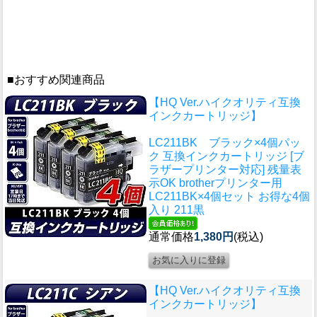
■おすすめ関連商品
【HQ Ver.ハイクオリティ互換
インクカートリッジ】
LC211BK ブラック×4個パッ
ク 互換インクカートリッジ [ブ
ラザープリンター対応] 残量表
示OK brotherプリンター用
LC211BK×4個セット お得な4個
入り 211黒
通常価格
1,380円
(税込)
【HQ Ver.ハイクオリティ互換
インクカートリッジ】