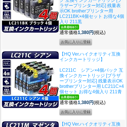
ク 互換インクカートリッジ [ブ
ラザープリンター対応] 残量表
示OK brotherプリンター用
LC211BK×4個セット お得な4個
入り 211黒
通常価格
1,380円
(税込)
【HQ Ver.ハイクオリティ互換
インクカートリッジ】
LC211C シアン×4個パック 互
換インクカートリッジ [ブラザ
ープリンター対応] 残量表示OK
brotherプリンター用 LC211C×4
個セット お得な4個入り 211青
通常価格
1,380円
(税込)
【HQ Ver.ハイクオリティ互換