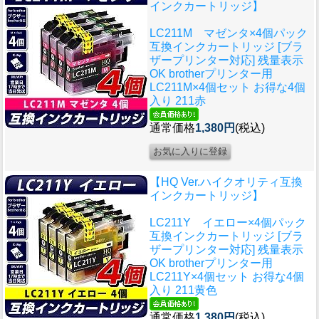
インクカートリッジ】
LC211M マゼンタ×4個パック
互換インクカートリッジ [ブラ
ザープリンター対応] 残量表示
OK brotherプリンター用
LC211M×4個セット お得な4個
入り 211赤
通常価格
1,380円
(税込)
【HQ Ver.ハイクオリティ互換
インクカートリッジ】
LC211Y イエロー×4個パック
互換インクカートリッジ [ブラ
ザープリンター対応] 残量表示
OK brotherプリンター用
LC211Y×4個セット お得な4個
入り 211黄色
通常価格
1,380円
(税込)