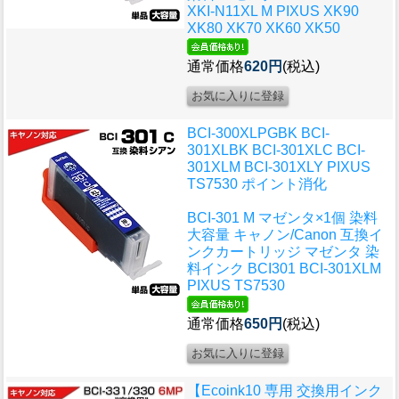
XKI-N11XL M PIXUS XK90
XK80 XK70 XK60 XK50
通常価格
620円
(税込)
BCI-300XLPGBK BCI-
301XLBK BCI-301XLC BCI-
301XLM BCI-301XLY PIXUS
TS7530 ポイント消化
BCI-301 M マゼンタ×1個 染料
大容量 キャノン/Canon 互換イ
ンクカートリッジ マゼンタ 染
料インク BCI301 BCI-301XLM
PIXUS TS7530
通常価格
650円
(税込)
【Ecoink10 専用 交換用インク