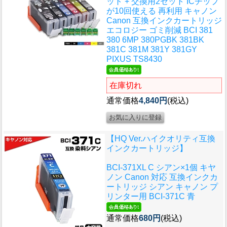
ット + 交換用2セット ICチップ
が10回使える 再利用 キャノン
Canon 互換インクカートリッジ
エコロジー ゴミ削減 BCI 381
380 6MP 380PGBK 381BK
381C 381M 381Y 381GY
PIXUS TS8430
在庫切れ
通常価格
4,840円
(税込)
【HQ Ver.ハイクオリティ互換
インクカートリッジ】
BCI-371XL C シアン×1個 キヤ
ノン Canon 対応 互換インクカ
ートリッジ シアン キャノン プ
リンター用 BCI-371C 青
通常価格
680円
(税込)