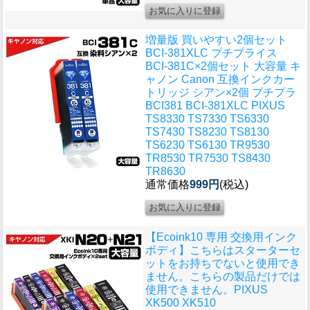
増量版 買いやすい2個セット
BCI-381XLC プチプライス
BCI-381C×2個セット 大容量 キ
ャノン Canon 互換インクカー
トリッジ シアン×2個 プチプラ
BCI381 BCI-381XLC PIXUS
TS8330 TS7330 TS6330
TS7430 TS8230 TS8130
TS6230 TS6130 TR9530
TR8530 TR7530 TS8430
TR8630
通常価格
999円
(税込)
【Ecoink10 専用 交換用インク
ボディ】こちらはスターターセ
ットをお持ちでないと使用でき
ません。こちらの製品だけでは
使用できません。PIXUS
XK500 XK510