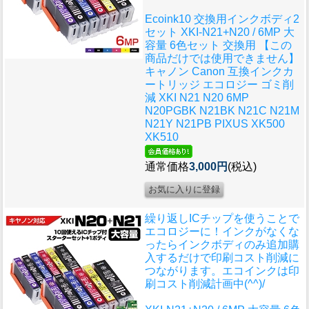
Ecoink10 交換用インクボディ2
セット XKI-N21+N20 / 6MP 大
容量 6色セット 交換用 【この
商品だけでは使用できません】
キャノン Canon 互換インクカ
ートリッジ エコロジー ゴミ削
減 XKI N21 N20 6MP
N20PGBK N21BK N21C N21M
N21Y N21PB PIXUS XK500
XK510
通常価格
3,000円
(税込)
繰り返しICチップを使うことで
エコロジーに！インクがなくな
ったらインクボディのみ追加購
入するだけで印刷コスト削減に
つながります。エコインクは印
刷コスト削減計画中(^^)/