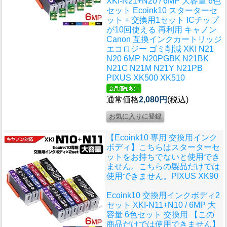
XKI-N21+N20 / 6MP 大容量 6色
セット Ecoink10 スターターセ
ット + 交換用1セット ICチップ
が10回使える 再利用 キャノン
Canon 互換インクカートリッジ
エコロジー ゴミ削減 XKI N21
N20 6MP N20PGBK N21BK
N21C N21M N21Y N21PB
PIXUS XK500 XK510
通常価格
2,080円
(税込)
【Ecoink10 専用 交換用インク
ボディ】こちらはスターターセ
ットをお持ちでないと使用でき
ません。こちらの製品だけでは
使用できません。PIXUS XK90
Ecoink10 交換用インクボディ2
セット XKI-N11+N10 / 6MP 大
容量 6色セット 交換用 【この
商品だけでは使用できません】