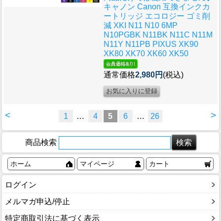
キャノン Canon 互換インクカ
ートリッジ エコロジー ゴミ削
減 XKI N11 N10 6MP
N10PGBK N11BK N11C N11M
N11Y N11PB PIXUS XK90
XK80 XK70 XK60 XK50
通常価格
2,980円
(税込)
<
>
1
…
4
5
6
…
26
商品検索
ホーム
マイページ
カート
ログイン
メルマガ申込/停止
特定商取引法に基づく表示